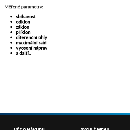
Měřené parametry:
sbíhavost
odklon
záklon
příklon
diferenční úhly
maximální raid
vyosení náprav
a další..
VŠE O NÁKUPU
RYCHLÉ MENU