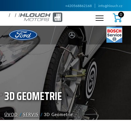
|
+420568862168
info@hlouch.cz
0
3D GEOMETRIE
ÚVOD
SERVIS
3D Geometrie