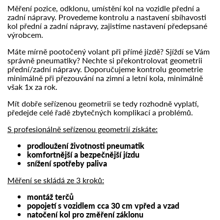
Měření pozice, odklonu, umístění kol na vozidle přední a
zadní nápravy. Provedeme kontrolu a nastavení sbíhavosti
kol přední a zadní nápravy, zajistíme nastavení předepsané
výrobcem.
Máte mírně pootočený volant při přímé jízdě? Sjíždí se Vám
správně pneumatiky? Nechte si překontrolovat geometrii
přední/zadní nápravy. Doporučujeme kontrolu geometrie
minimálně při přezouvání na zimní a letní kola, minimálně
však 1x za rok.
Mít dobře seřízenou geometrii se tedy rozhodně vyplatí,
předejde celé řadě zbytečných komplikací a problémů.
S profesionálně seřízenou geometrií získáte:
prodloužení životnosti pneumatik
komfortnější a bezpečnější jízdu
snížení spotřeby paliva
Měření se skládá ze 3 kroků:
montáž terčů
popojetí s vozidlem cca 30 cm vpřed a vzad
natočení kol pro změření záklonu