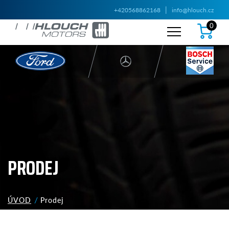
|
+420568862168
info@hlouch.cz
0
PRODEJ
ÚVOD
Prodej