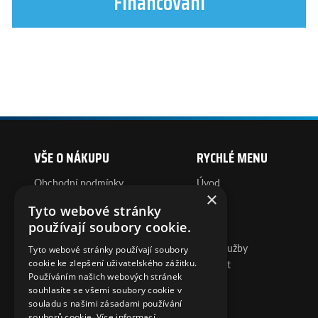
Financování
VŠE O NÁKUPU
RYCHLÉ MENU
Obchodní podmínky
Úvod
×
Reklamace
O nás
Tyto webové stránky
Dopravy a platby
Servis
používají soubory cookie.
FAQ
Prodej
GDPR
Další služby
Tyto webové stránky používají soubory
Cookies
Kontakt
cookie ke zlepšení uživatelského zážitku.
Používáním našich webových stránek
souhlasíte se všemi soubory cookie v
KONTAKT
souladu s našimi zásadami používání
souborů cookie.
Více informací